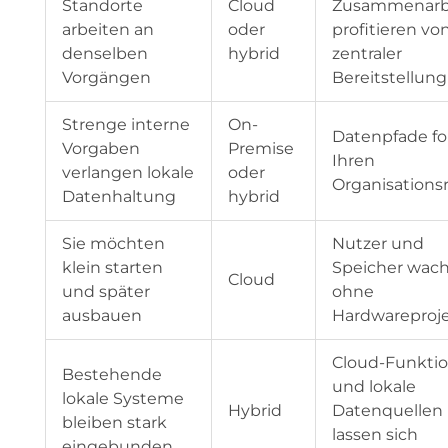
Standorte
Cloud
Zusammenarb
arbeiten an
oder
profitieren vo
denselben
hybrid
zentraler
Vorgängen
Bereitstellung
Strenge interne
On-
Datenpfade fo
Vorgaben
Premise
Ihren
verlangen lokale
oder
Organisations
Datenhaltung
hybrid
Sie möchten
Nutzer und
klein starten
Speicher wac
Cloud
und später
ohne
ausbauen
Hardwareproj
Cloud-Funkti
Bestehende
und lokale
lokale Systeme
Hybrid
Datenquellen
bleiben stark
lassen sich
eingebunden